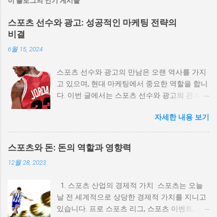
이 블로그의 인기 게시물
스포츠 선수와 광고: 성공적인 마케팅 전략의
비결
6월 15, 2024
스포츠 선수와 광고의 만남은 오랜 역사를 가지
고 있으며, 현대 마케팅에서 중요한 역할을 합니
다. 이번 글에서는 스포츠 선수와 광고의 관계,
효과적인 마케팅 전략, 그리고 성공적인 사례를
자세한 내용 보기
통해 이 주제를 깊이 탐구해 보겠습니다. 스포
츠스타와 광고: 영향력과 성공 사례
(spots11.com) 1. 스포츠 선수와 광고의 역사적
스포츠와 돈: 돈의 역할과 영향력
배경 스포츠 선수와 광고의 관계는 20세기 초반
12월 28, 2023
으로 거슬러 올라갑니다. 초기의 광고는 단순히
선수의 이미지를 사용하여 제품을 홍보하는 방
1. 스포츠 산업의 경제적 가치 스포츠는 오늘
식이었지만, 시간이 지나면서 점점 더 복잡한 마
날 전 세계적으로 상당한 경제적 가치를 지니고
케팅 전략으로 발전해 왔습니다. 예를 들어, 베
있습니다. 프로 스포츠 리그, 스포츠 이벤트, 스
이브 루스는 1920년대에 담배 광고 모델로 활동