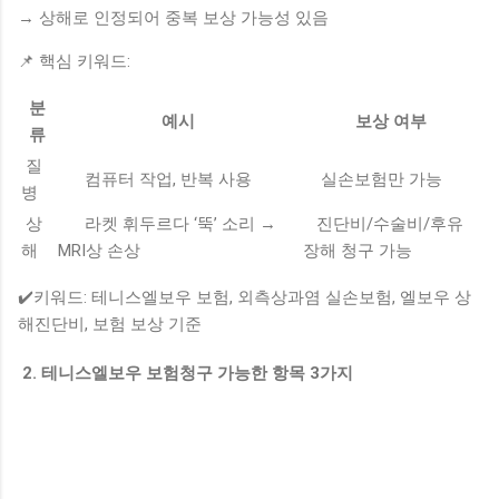
→ 상해로 인정되어 중복 보상 가능성 있음
📌 핵심 키워드:
분
예시
보상 여부
류
질
컴퓨터 작업, 반복 사용
실손보험만 가능
병
상
라켓 휘두르다 ‘뚝’ 소리 →
진단비/수술비/후유
해
MRI상 손상
장해 청구 가능
✔️키워드: 테니스엘보우 보험, 외측상과염 실손보험, 엘보우 상
해진단비, 보험 보상 기준
2. 테니스엘보우 보험청구 가능한 항목 3가지