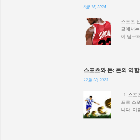
6월 15, 2024
스포츠 선
글에서는 
이 탐구해
역사적 배
수의 이
로 발전해
았습니다
스포츠와 돈: 돈의 역
다. 2.
12월 28, 2023
과 같은 
인지도를 
1. 스포
성공적으로
프로 스포
적인 이
니다. 이
데 큰 영
향으로 
선수들이 
선수들이 
두는 여러
스포츠의 
고의 성공
용(도핑)