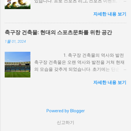
있습니다. 프로 스포츠 리그, 스포츠 이벤트, 스
이브 루스는 1920년대에 담배 광고 모델로 활동
포츠 마케팅 등은 수많은 돈이 동원되며 경제 발
하며 대중의 주목을 받았습니다. 이처럼 스포츠
자세한 내용 보기
전에 기여하고 있습니다. 이를 통해 많은 일자리
선수는 그들의 인지도와 신뢰성을 통해 제품의
가 창출되고, 도시의 발전과 경제적 번영을 이루
가치를 높이는 역할을 해왔습니다. 2. 스포츠 선
어내고 있습니다. 2. 돈의 영향으로 인한 도덕적
수와 광고의 상호 이익 스포츠 선수와 광고의 관
축구장 건축물: 현대의 스포츠문화를 위한 공간
문제 스포츠와 돈의 관계는 도덕적 문제를 야기
계는 상호 이익을 제공하는데, 이는 다음과 같은
1월 01, 2024
하기도 합니다. 돈의 유혹으로 인해 선수들이 비
방식으로 나타납니다. 1) 브랜드 인지도 상승: 유
정상적인 행동을 하거나 경기 조작 등의 부정 행
명 선수는 그들의 인지도와 팬덤을 통해 브랜드
1. 축구장 건축물의 역사와 발전
위가 발생할 수 있습니다. 또한 돈의 영향으로
의 인지도를 높일 수 있습니다. 예를 들어, 마이
축구장 건축물은 오랜 역사와 발전을 거쳐 현재
스포츠의 순수성과 공정성이 훼손될 수 있으며,
클 조던은 나이키와의 협업을 통해 에어 조던이
의 모습을 갖추게 되었습니다. 초기에는 단순한
선수들의 도덕적 가치가 흐려질 수 있습니다. 이
라는 브랜드를 성공적으로 런칭했습니다. 2) 선
흙과 나무로 이루어진 축구장이었지만, 시대의
중 약물복용(도핑), 승부조작 등의 문제들이 스
수의 이미지를 통한 신뢰성 확보: 스포츠 선수는
자세한 내용 보기
변화와 함께 건축 기술과 디자인이 발전하면서
포츠에서 지속적으로 발생하고 있는데, 여기에
대중에게 신뢰성과 긍정적인 이미지를 전달합
현대적인 축구장 건축물이 탄생하게 되었습니
는 돈의 영향으로 인한 선수, 지도자, 선수지원
니다. 이러한 이미지는 제품에 대한 신뢰성을 높
다. 특히 최근 몇 십 년간은 선수들과 관중들의
요원, 관계자들의 비윤리적인 상황들이라고 할
이며, 소비자들이 제품을 선택하는 데 큰 영향을
편의와 안전을 고려한 현대적인 축구장 건축물
수 있습니다. 3. 돈과 스포츠의 균형과 지속 가능
미칩니다. 3) 경제적 이익: 광고 계약은 선수들
Powered by Blogger
이 설계되고 있습니다. 2. 기능과 편의성을 갖춘
성 스포츠와 돈은 상호 의존적인 관계에 있습니
에게 상당한 경제적 이익을 제공합니다. 이는 선
현대 축구장 현대 축구장은 선수들과 관중들의
다. 돈의 투자를 통해 스포츠 시설과 인프라를
수들이 경기 외에도 수익을 창출할 수 있는 중요
신고하기
기능과 편의성을 최우선으로 고려하여 설계됩
발전시키고, 선수들과 관중들에게 보다 나은 환
한 방법 중 하나입니다. 예를 들어, 크리스티아