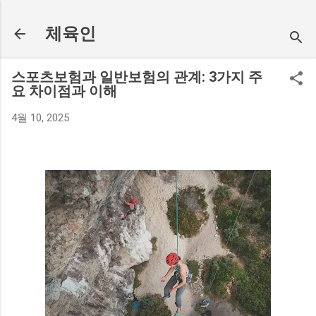
기본 콘텐츠로 건너뛰기
체육인
스포츠보험과 일반보험의 관계: 3가지 주
요 차이점과 이해
4월 10, 2025