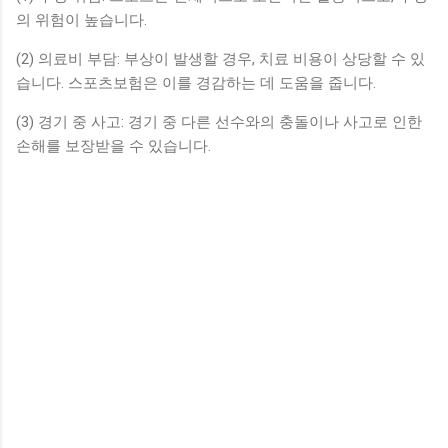
의 위험이 높습니다.
(2) 의료비 부담: 부상이 발생할 경우, 치료 비용이 상당할 수 있
습니다. 스포츠보험은 이를 경감하는 데 도움을 줍니다.
(3) 경기 중 사고: 경기 중 다른 선수와의 충돌이나 사고로 인한
손해를 보장받을 수 있습니다.