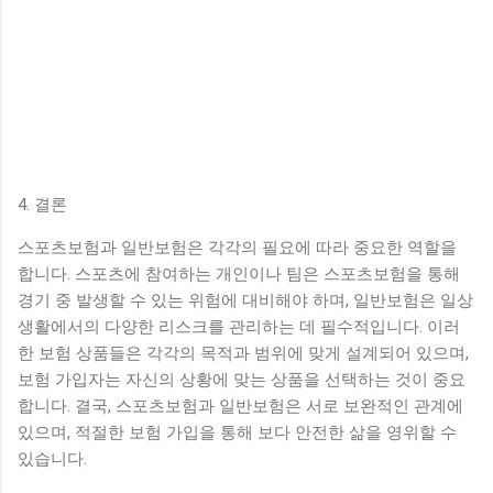
4. 결론
스포츠보험과 일반보험은 각각의 필요에 따라 중요한 역할을
합니다. 스포츠에 참여하는 개인이나 팀은 스포츠보험을 통해
경기 중 발생할 수 있는 위험에 대비해야 하며, 일반보험은 일상
생활에서의 다양한 리스크를 관리하는 데 필수적입니다. 이러
한 보험 상품들은 각각의 목적과 범위에 맞게 설계되어 있으며,
보험 가입자는 자신의 상황에 맞는 상품을 선택하는 것이 중요
합니다. 결국, 스포츠보험과 일반보험은 서로 보완적인 관계에
있으며, 적절한 보험 가입을 통해 보다 안전한 삶을 영위할 수
있습니다.