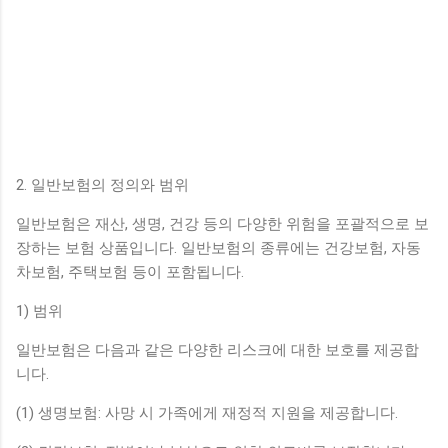
2. 일반보험의 정의와 범위
일반보험은 재산, 생명, 건강 등의 다양한 위험을 포괄적으로 보
장하는 보험 상품입니다. 일반보험의 종류에는 건강보험, 자동
차보험, 주택보험 등이 포함됩니다.
1) 범위
일반보험은 다음과 같은 다양한 리스크에 대한 보호를 제공합
니다.
(1) 생명보험: 사망 시 가족에게 재정적 지원을 제공합니다.