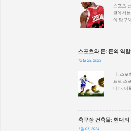
스포츠 선
글에서는 
이 탐구해
역사적 배
수의 이
로 발전해
았습니다
스포츠와 돈: 돈의 역
다. 2.
12월 28, 2023
과 같은 
인지도를 
1. 스포
성공적으로
프로 스포
적인 이
니다. 이
데 큰 영
향으로 
선수들이 
선수들이 
두는 여러
스포츠의 
고의 성공
용(도핑)
이클 조던
축구장 건축물: 현대의
선수, 지
1월 01, 2024
과 지속 