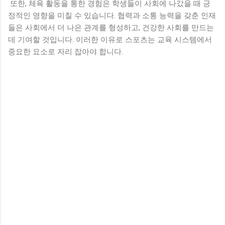
또한, 체육 활동을 통한 경험은 학생들이 사회에 나갔을 때 긍
정적인 영향을 미칠 수 있습니다. 협력과 소통 능력을 갖춘 인재
들은 사회에서 더 나은 관계를 형성하고, 건강한 사회를 만드는
데 기여할 것입니다. 이러한 이유로 스포츠는 교육 시스템에서
중요한 요소로 자리 잡아야 합니다.