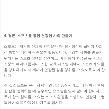
4. 결론: 스포츠를 통한 건강한 사회 만들기
스포츠는 개인의 신체적 건강뿐만 아니라, 정신적 웰빙과 사회
적 통합에 기여하는 중요한 활동입니다. 건강한 사회를 만들기
위해서는 스포츠 참여를 장려하고, 이를 통해 형성된 유대감을
소중히 여겨야 합니다. 또한, 교육 시스템 내에서 스포츠의 역할
을 강화하여 미래 세대가 건강한 삶을 영위할 수 있도록 해야 합
니다.
결국, 스포츠는 우리 사회의 건강을 증진시키고, 더 나아가 행복
한 삶을 영위하는 데 필수적인 요소임을 잊지 말아야 합니다. 모
두가 함께 참여할 수 있는 스포츠 환경을 조성하여, 건강하고 행
복한 사회를 만들어 나가도록 합시다.