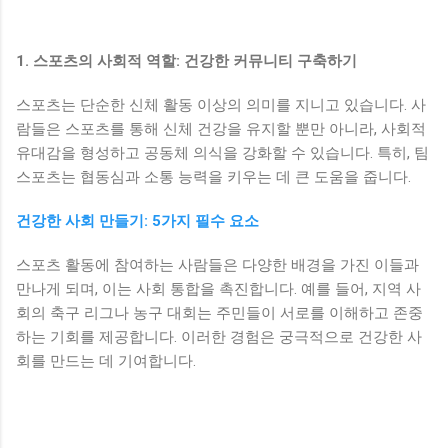
1. 스포츠의 사회적 역할: 건강한 커뮤니티 구축하기
스포츠는 단순한 신체 활동 이상의 의미를 지니고 있습니다. 사
람들은 스포츠를 통해 신체 건강을 유지할 뿐만 아니라, 사회적
유대감을 형성하고 공동체 의식을 강화할 수 있습니다. 특히, 팀
스포츠는 협동심과 소통 능력을 키우는 데 큰 도움을 줍니다.
건강한 사회 만들기: 5가지 필수 요소
스포츠 활동에 참여하는 사람들은 다양한 배경을 가진 이들과
만나게 되며, 이는 사회 통합을 촉진합니다. 예를 들어, 지역 사
회의 축구 리그나 농구 대회는 주민들이 서로를 이해하고 존중
하는 기회를 제공합니다. 이러한 경험은 궁극적으로 건강한 사
회를 만드는 데 기여합니다.