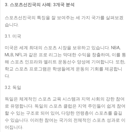
3. 스포츠선진국의 사례: 3개국 분석
스포츠선진국의 특징을 잘 보여주는 세 가지 국가를 살펴보겠
습니다.
3.1. 미국
미국은 세계 최대의 스포츠 시장을 보유하고 있습니다. NBA,
MLB, NFL과 같은 프로 리그는 막대한 수익을 창출하며, 이를 통
해 스포츠 인프라와 엘리트 운동선수 양성에 기여합니다. 또한,
학교 스포츠 프로그램은 학생들에게 운동의 기회를 제공합니
다.
3.2. 독일
독일은 체계적인 스포츠 교육 시스템과 지역 사회의 강한 참여
로 유명합니다. 독일의 스포츠 클럽은 지역 주민들이 쉽게 참여
할 수 있는 구조로 되어 있어, 다양한 연령층이 스포츠를 즐길
수 있습니다. 이러한 참여는 국가의 전체적인 스포츠 성과로 이
어집니다.