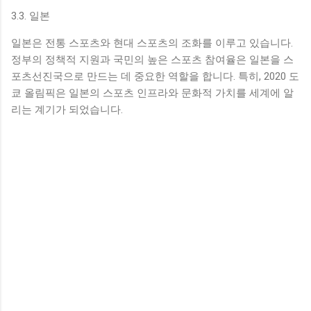
3.3. 일본
일본은 전통 스포츠와 현대 스포츠의 조화를 이루고 있습니다.
정부의 정책적 지원과 국민의 높은 스포츠 참여율은 일본을 스
포츠선진국으로 만드는 데 중요한 역할을 합니다. 특히, 2020 도
쿄 올림픽은 일본의 스포츠 인프라와 문화적 가치를 세계에 알
리는 계기가 되었습니다.