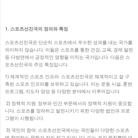
1. 스포츠선진국의 정의와 특징
스포츠선진국은 단순히 스포츠에서 우수한 성과를 내는 국가를
의미하지 않습니다. 이들은 스포츠를 통한 건강, 교육, 경제 발전
등 다방면에서 긍정적인 영향을 미치는 국가입니다. 다음은 스
포츠선진국의 주요 특징입니다.
1) 체계적인 스포츠 인프라: 스포츠선진국은 체계적이고 잘 구
축된 스포츠 인프라를 보유하고 있습니다. 이는 운동 시설, 훈련
프로그램, 지도자 양성 등 다양한 분야에서 이루어집니다.
2) 정책적 지원: 정부와 민간 부문에서의 정책적 지원이 중요합
니다. 스포츠를 장려하고 발전시키기 위한 다양한 법안과 프로
그램이 시행됩니다.
3) 국민의 참여: 스포츠선진국에서는 국민들이 다양한 스포츠
에 참여하는 문화가 자리 잡고 있습니다. 이는 건강 증진뿐만 아