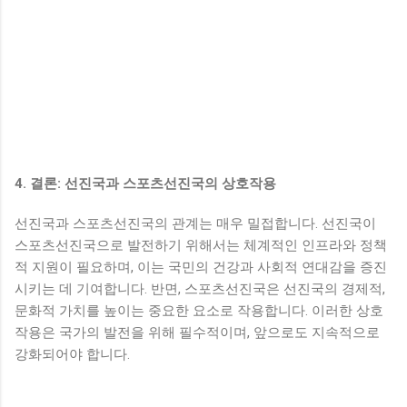
4. 결론: 선진국과 스포츠선진국의 상호작용
선진국과 스포츠선진국의 관계는 매우 밀접합니다. 선진국이
스포츠선진국으로 발전하기 위해서는 체계적인 인프라와 정책
적 지원이 필요하며, 이는 국민의 건강과 사회적 연대감을 증진
시키는 데 기여합니다. 반면, 스포츠선진국은 선진국의 경제적,
문화적 가치를 높이는 중요한 요소로 작용합니다. 이러한 상호
작용은 국가의 발전을 위해 필수적이며, 앞으로도 지속적으로
강화되어야 합니다.