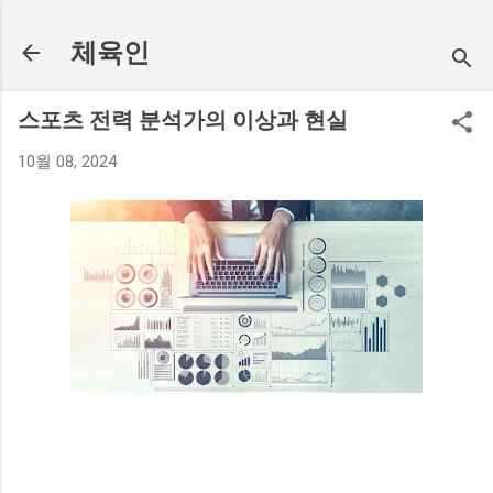
기본 콘텐츠로 건너뛰기
체육인
스포츠 전력 분석가의 이상과 현실
10월 08, 2024