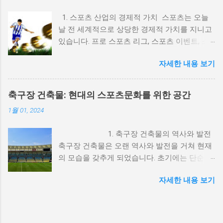
선수의 이미지를 사용하여 제품을 홍보하는 방
1. 스포츠 산업의 경제적 가치 스포츠는 오늘
식이었지만, 시간이 지나면서 점점 더 복잡한 마
날 전 세계적으로 상당한 경제적 가치를 지니고
케팅 전략으로 발전해 왔습니다. 예를 들어, 베
있습니다. 프로 스포츠 리그, 스포츠 이벤트, 스
이브 루스는 1920년대에 담배 광고 모델로 활동
포츠 마케팅 등은 수많은 돈이 동원되며 경제 발
하며 대중의 주목을 받았습니다. 이처럼 스포츠
자세한 내용 보기
전에 기여하고 있습니다. 이를 통해 많은 일자리
선수는 그들의 인지도와 신뢰성을 통해 제품의
가 창출되고, 도시의 발전과 경제적 번영을 이루
가치를 높이는 역할을 해왔습니다. 2. 스포츠 선
어내고 있습니다. 2. 돈의 영향으로 인한 도덕적
수와 광고의 상호 이익 스포츠 선수와 광고의 관
축구장 건축물: 현대의 스포츠문화를 위한 공간
문제 스포츠와 돈의 관계는 도덕적 문제를 야기
계는 상호 이익을 제공하는데, 이는 다음과 같은
1월 01, 2024
하기도 합니다. 돈의 유혹으로 인해 선수들이 비
방식으로 나타납니다. 1) 브랜드 인지도 상승: 유
정상적인 행동을 하거나 경기 조작 등의 부정 행
명 선수는 그들의 인지도와 팬덤을 통해 브랜드
1. 축구장 건축물의 역사와 발전
위가 발생할 수 있습니다. 또한 돈의 영향으로
의 인지도를 높일 수 있습니다. 예를 들어, 마이
축구장 건축물은 오랜 역사와 발전을 거쳐 현재
스포츠의 순수성과 공정성이 훼손될 수 있으며,
클 조던은 나이키와의 협업을 통해 에어 조던이
의 모습을 갖추게 되었습니다. 초기에는 단순한
선수들의 도덕적 가치가 흐려질 수 있습니다. 이
라는 브랜드를 성공적으로 런칭했습니다. 2) 선
흙과 나무로 이루어진 축구장이었지만, 시대의
중 약물복용(도핑), 승부조작 등의 문제들이 스
수의 이미지를 통한 신뢰성 확보: 스포츠 선수는
자세한 내용 보기
변화와 함께 건축 기술과 디자인이 발전하면서
포츠에서 지속적으로 발생하고 있는데, 여기에
대중에게 신뢰성과 긍정적인 이미지를 전달합
현대적인 축구장 건축물이 탄생하게 되었습니
는 돈의 영향으로 인한 선수, 지도자, 선수지원
니다. 이러한 이미지는 제품에 대한 신뢰성을 높
다. 특히 최근 몇 십 년간은 선수들과 관중들의
요원, 관계자들의 비윤리적인 상황들이라고 할
이며, 소비자들이 제품을 선택하는 데 큰 영향을
편의와 안전을 고려한 현대적인 축구장 건축물
수 있습니다. 3. 돈과 스포츠의 균형과 지속 가능