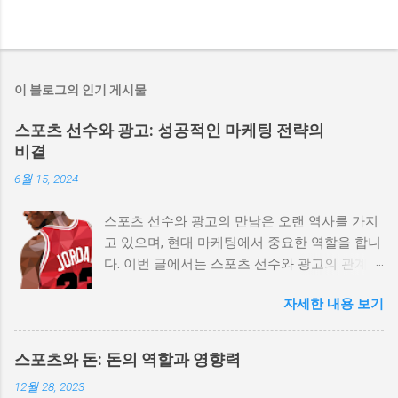
이 블로그의 인기 게시물
스포츠 선수와 광고: 성공적인 마케팅 전략의
비결
6월 15, 2024
스포츠 선수와 광고의 만남은 오랜 역사를 가지
고 있으며, 현대 마케팅에서 중요한 역할을 합니
다. 이번 글에서는 스포츠 선수와 광고의 관계,
효과적인 마케팅 전략, 그리고 성공적인 사례를
자세한 내용 보기
통해 이 주제를 깊이 탐구해 보겠습니다. 스포
츠스타와 광고: 영향력과 성공 사례
(spots11.com) 1. 스포츠 선수와 광고의 역사적
스포츠와 돈: 돈의 역할과 영향력
배경 스포츠 선수와 광고의 관계는 20세기 초반
12월 28, 2023
으로 거슬러 올라갑니다. 초기의 광고는 단순히