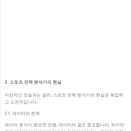
2. 스포츠 전력 분석가의 현실
이상적인 모습과는 달리, 스포츠 전력 분석가의 현실은 복잡하
고 도전적입니다.
2.1. 데이터의 한계
데이터 분석이 중요한 만큼, 데이터의 질도 중요합니다. 하지만