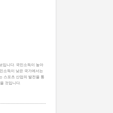
보입니다. 국민소득이 높아
 국민소득이 낮은 국가에서는
는 스포츠 산업의 발전을 통
을 것입니다.