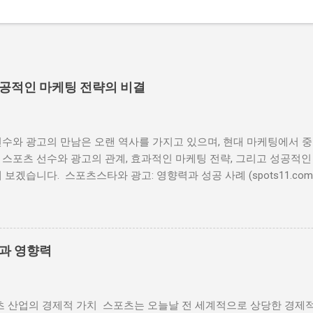
성공적인 마케팅 전략의 비결
수와 광고의 만남은 오랜 역사를 가지고 있으며, 현대 마케팅에서 중
스포츠 선수와 광고의 관계, 효과적인 마케팅 전략, 그리고 성공적인
 보겠습니다. 스포츠스타와 광고: 영향력과 성공 사례 (spots11.com
경 스포츠 선수와 광고의 관계는 20세기 초반으로 거슬러 올라갑니다
미지를 사용하여 제품을 홍보하는 방식이었지만, 시간이 지나면서 점점
 왔습니다. 예를 들어, 베이브 루스는 1920년대에 담배 광고 모델로
. 이처럼 스포츠 선수는 그들의 인지도와 신뢰성을 통해 제품의 가치
할과 영향력
 스포츠 선수와 광고의 상호 이익 스포츠 선수와 광고의 관계는 상호 이
방식으로 나타납니다. 1) 브랜드 인지도 상승: 유명 선수는 그들의 
높일 수 있습니다. 예를 들어, 마이클 조던은 나이키와의 협업을 통
츠 산업의 경제적 가치 스포츠는 오늘날 전 세계적으로 상당한 경제적
 런칭했습니다. 2) 선수의 이미지를 통한 신뢰성 확보: 스포츠 선