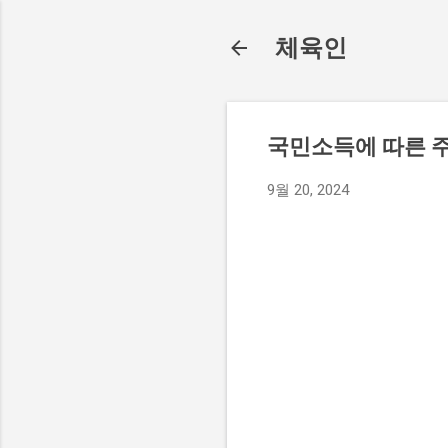
체육인
국민소득에 따른 
9월 20, 2024