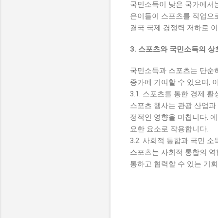
국민소득이 낮은 국가에서는
은이들이 스포츠를 직업으로
결국 국제 경쟁력 저하로 
3. 스포츠와 국민소득의 
국민소득과 스포츠는 단순히
증가에 기여할 수 있으며,
3.1. 스포츠를 통한 경제 
스포츠 행사는 관광 산업과 
정적인 영향을 미칩니다. 
요한 요소로 작용합니다.
3.2. 사회적 통합과 국민 소
스포츠는 사회적 통합의 역할
통하고 협력할 수 있는 기