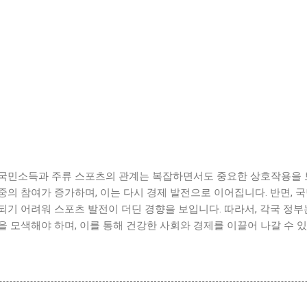
국민소득과 주류 스포츠의 관계는 복잡하면서도 중요한 상호작용을 
중의 참여가 증가하며, 이는 다시 경제 발전으로 이어집니다. 반면,
기 어려워 스포츠 발전이 더딘 경향을 보입니다. 따라서, 각국 정부
 모색해야 하며, 이를 통해 건강한 사회와 경제를 이끌어 나갈 수 있