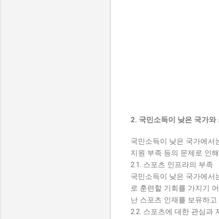
2. 국민소득이 낮은 국가와
국민소득이 낮은 국가에서는 
지원 부족 등의 문제로 인
2.1. 스포츠 인프라의 부족
국민소득이 낮은 국가에서는
로 훈련할 기회를 가지기 어
난 스포츠 인재를 보유하고
2.2. 스포츠에 대한 관심과