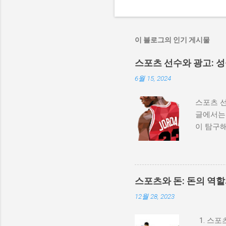
이 블로그의 인기 게시물
스포츠 선수와 광고: 
6월 15, 2024
스포츠 선
글에서는 
이 탐구해
역사적 배
수의 이
로 발전해
았습니다
스포츠와 돈: 돈의 역
다. 2.
12월 28, 2023
과 같은 
인지도를 
1. 스포
성공적으로