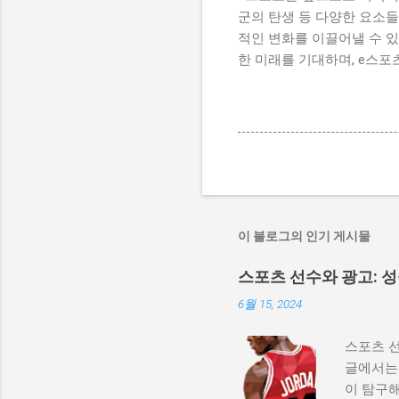
군의 탄생 등 다양한 요소들
적인 변화를 이끌어낼 수 있
한 미래를 기대하며, e스포
이 블로그의 인기 게시물
스포츠 선수와 광고: 
6월 15, 2024
스포츠 선
글에서는 
이 탐구해