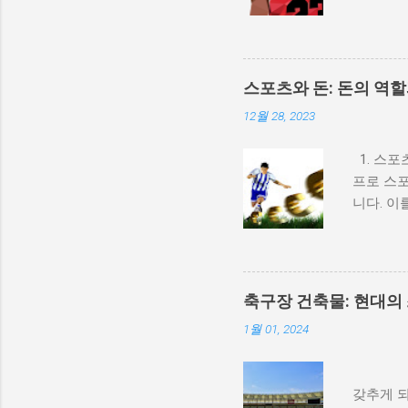
역사적 배
수의 이
로 발전해
았습니다
스포츠와 돈: 돈의 역
다. 2.
12월 28, 2023
과 같은 
인지도를 
1. 스포
성공적으로
프로 스포
적인 이
니다. 이
데 큰 영
향으로 
선수들이 
선수들이 
두는 여러
스포츠의 
고의 성공
용(도핑)
이클 조던
축구장 건축물: 현대의
선수, 지
1월 01, 2024
과 지속 
를 발전시
1. 축
않으면 
갖추게 
가능한 발