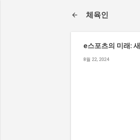
체육인
e스포츠의 미래: 
8월 22, 2024