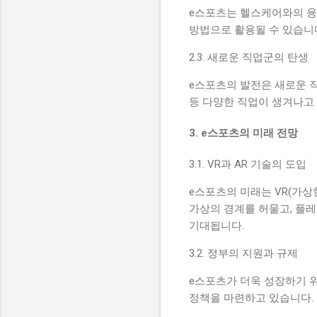
e스포츠는 헬스케어와의 융
방법으로 활용될 수 있습니
2.3. 새로운 직업군의 탄생
e스포츠의 발전은 새로운 직
등 다양한 직업이 생겨나고
3. e스포츠의 미래 전망
3.1. VR과 AR 기술의 도입
e스포츠의 미래는 VR(가상
가상의 경계를 허물고, 플
기대됩니다.
3.2. 정부의 지원과 규제
e스포츠가 더욱 성장하기 
정책을 마련하고 있습니다.