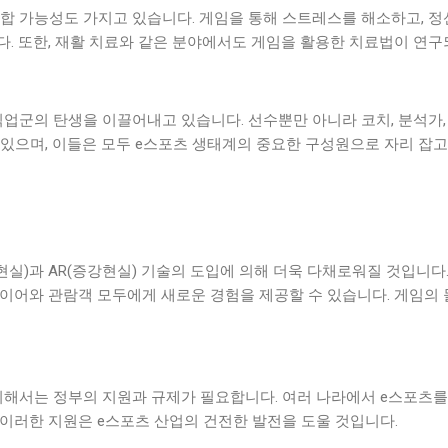
합 가능성도 가지고 있습니다. 게임을 통해 스트레스를 해소하고, 
다. 또한, 재활 치료와 같은 분야에서도 게임을 활용한 치료법이 연구
업군의 탄생을 이끌어내고 있습니다. 선수뿐만 아니라 코치, 분석가,
 있으며, 이들은 모두 e스포츠 생태계의 중요한 구성원으로 자리 잡고
현실)과 AR(증강현실) 기술의 도입에 의해 더욱 다채로워질 것입니다
레이어와 관람객 모두에게 새로운 경험을 제공할 수 있습니다. 게임의
위해서는 정부의 지원과 규제가 필요합니다. 여러 나라에서 e스포츠를
 이러한 지원은 e스포츠 산업의 건전한 발전을 도울 것입니다.