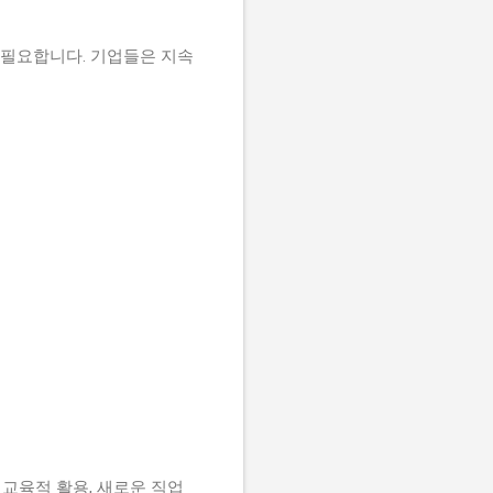
 필요합니다. 기업들은 지속
 교육적 활용, 새로운 직업