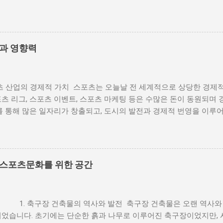
경 스포츠 선수와 광고의 관계는 20세기 초반으로 거슬러 올라갑니다
미지를 사용하여 제품을 홍보하는 방식이었지만, 시간이 지나면서 점점
 왔습니다. 예를 들어, 베이브 루스는 1920년대에 담배 광고 모델로
. 이처럼 스포츠 선수는 그들의 인지도와 신뢰성을 통해 제품의 가치
할과 영향력
 스포츠 선수와 광고의 상호 이익 스포츠 선수와 광고의 관계는 상호 이
방식으로 나타납니다. 1) 브랜드 인지도 상승: 유명 선수는 그들의 
높일 수 있습니다. 예를 들어, 마이클 조던은 나이키와의 협업을 통
츠 산업의 경제적 가치 스포츠는 오늘날 전 세계적으로 상당한 경제적
 런칭했습니다. 2) 선수의 이미지를 통한 신뢰성 확보: 스포츠 선
츠 리그, 스포츠 이벤트, 스포츠 마케팅 등은 수많은 돈이 동원되며
미지를 전달합니다. 이러한 이미지는 제품에 대한 신뢰성을 높이며, 
를 통해 많은 일자리가 창출되고, 도시의 발전과 경제적 번영을 이루어내
향을 미칩니다. 3) 경제적 이익: 광고 계약은 선수들에게 상당한 경제
인한 도덕적 문제 스포츠와 돈의 관계는 도덕적 문제를 야기하기도 합
경기 외에도 수익을 창출할 수 있는 중요한 방법 중 하나입니다. 예
비정상적인 행동을 하거나 경기 조작 등의 부정 행위가 발생할 수 있
 광고 계약을 통해 엄청난 부를 축적했습니다. 3. 성공적인 스포츠 
순수성과 공정성이 훼손될 수 있으며, 선수들의 도덕적 가치가 흐려질
적인 사례는 많습니다. 그 중 몇 가지를 살펴보겠습니다. 1) 나이키와
, 승부조작 등의 문제들이 스포츠에서 지속적으로 발생하고 있는데, 
의 협업은 스포츠 마케팅 역사상 가장 성공적인 사례 중 하나입니다. .
 스포츠문화를 위한 공간
도자, 선수지원요원, 관계자들의 비윤리적인 상황들이라고 할 수 있습니
가능성 스포츠와 돈은 상호 의존적인 관계에 있습니다. 돈의 투자를 
키고, 선수들과 관중들에게 보다 나은 환경을 제공할 수 있습니다. 
구장 건축물의 역사와 발전 축구장 건축물은 오랜 역사와 발
스포츠의 진정한 가치가 퇴색될 수 있습니다. 스포츠 단체와 기업들은
되었습니다. 초기에는 단순한 흙과 나무로 이루어진 축구장이었지만, 
전을 추구해야 합니다. 4. 결론 스포츠와 돈은 긴밀한 관계를 맺고 