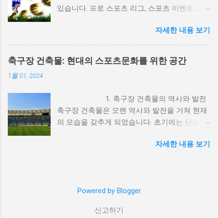
있습니다. 프로 스포츠 리그, 스포츠 이벤트, 스
이브 루스는 1920년대에 담배 광고 모델로 활동
포츠 마케팅 등은 수많은 돈이 동원되며 경제 발
하며 대중의 주목을 받았습니다. 이처럼 스포츠
자세한 내용 보기
전에 기여하고 있습니다. 이를 통해 많은 일자리
선수는 그들의 인지도와 신뢰성을 통해 제품의
가 창출되고, 도시의 발전과 경제적 번영을 이루
가치를 높이는 역할을 해왔습니다. 2. 스포츠 선
어내고 있습니다. 2. 돈의 영향으로 인한 도덕적
수와 광고의 상호 이익 스포츠 선수와 광고의 관
축구장 건축물: 현대의 스포츠문화를 위한 공간
문제 스포츠와 돈의 관계는 도덕적 문제를 야기
계는 상호 이익을 제공하는데, 이는 다음과 같은
1월 01, 2024
하기도 합니다. 돈의 유혹으로 인해 선수들이 비
방식으로 나타납니다. 1) 브랜드 인지도 상승: 유
정상적인 행동을 하거나 경기 조작 등의 부정 행
명 선수는 그들의 인지도와 팬덤을 통해 브랜드
1. 축구장 건축물의 역사와 발전
위가 발생할 수 있습니다. 또한 돈의 영향으로
의 인지도를 높일 수 있습니다. 예를 들어, 마이
축구장 건축물은 오랜 역사와 발전을 거쳐 현재
스포츠의 순수성과 공정성이 훼손될 수 있으며,
클 조던은 나이키와의 협업을 통해 에어 조던이
의 모습을 갖추게 되었습니다. 초기에는 단순한
선수들의 도덕적 가치가 흐려질 수 있습니다. 이
라는 브랜드를 성공적으로 런칭했습니다. 2) 선
흙과 나무로 이루어진 축구장이었지만, 시대의
중 약물복용(도핑), 승부조작 등의 문제들이 스
수의 이미지를 통한 신뢰성 확보: 스포츠 선수는
자세한 내용 보기
변화와 함께 건축 기술과 디자인이 발전하면서
포츠에서 지속적으로 발생하고 있는데, 여기에
대중에게 신뢰성과 긍정적인 이미지를 전달합
현대적인 축구장 건축물이 탄생하게 되었습니
는 돈의 영향으로 인한 선수, 지도자, 선수지원
니다. 이러한 이미지는 제품에 대한 신뢰성을 높
다. 특히 최근 몇 십 년간은 선수들과 관중들의
요원, 관계자들의 비윤리적인 상황들이라고 할
이며, 소비자들이 제품을 선택하는 데 큰 영향을
편의와 안전을 고려한 현대적인 축구장 건축물
수 있습니다. 3. 돈과 스포츠의 균형과 지속 가능
미칩니다. 3) 경제적 이익: 광고 계약은 선수들
Powered by Blogger
이 설계되고 있습니다. 2. 기능과 편의성을 갖춘
성 스포츠와 돈은 상호 의존적인 관계에 있습니
에게 상당한 경제적 이익을 제공합니다. 이는 선
현대 축구장 현대 축구장은 선수들과 관중들의
다. 돈의 투자를 통해 스포츠 시설과 인프라를
수들이 경기 외에도 수익을 창출할 수 있는 중요
신고하기
기능과 편의성을 최우선으로 고려하여 설계됩