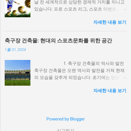
날 전 세계적으로 상당한 경제적 가치를 지니고
케팅 전략으로 발전해 왔습니다. 예를 들어, 베
있습니다. 프로 스포츠 리그, 스포츠 이벤트, 스
이브 루스는 1920년대에 담배 광고 모델로 활동
포츠 마케팅 등은 수많은 돈이 동원되며 경제 발
하며 대중의 주목을 받았습니다. 이처럼 스포츠
자세한 내용 보기
전에 기여하고 있습니다. 이를 통해 많은 일자리
선수는 그들의 인지도와 신뢰성을 통해 제품의
가 창출되고, 도시의 발전과 경제적 번영을 이루
가치를 높이는 역할을 해왔습니다. 2. 스포츠 선
어내고 있습니다. 2. 돈의 영향으로 인한 도덕적
수와 광고의 상호 이익 스포츠 선수와 광고의 관
축구장 건축물: 현대의 스포츠문화를 위한 공간
문제 스포츠와 돈의 관계는 도덕적 문제를 야기
계는 상호 이익을 제공하는데, 이는 다음과 같은
1월 01, 2024
하기도 합니다. 돈의 유혹으로 인해 선수들이 비
방식으로 나타납니다. 1) 브랜드 인지도 상승: 유
정상적인 행동을 하거나 경기 조작 등의 부정 행
명 선수는 그들의 인지도와 팬덤을 통해 브랜드
1. 축구장 건축물의 역사와 발전
위가 발생할 수 있습니다. 또한 돈의 영향으로
의 인지도를 높일 수 있습니다. 예를 들어, 마이
축구장 건축물은 오랜 역사와 발전을 거쳐 현재
스포츠의 순수성과 공정성이 훼손될 수 있으며,
클 조던은 나이키와의 협업을 통해 에어 조던이
의 모습을 갖추게 되었습니다. 초기에는 단순한
선수들의 도덕적 가치가 흐려질 수 있습니다. 이
라는 브랜드를 성공적으로 런칭했습니다. 2) 선
흙과 나무로 이루어진 축구장이었지만, 시대의
중 약물복용(도핑), 승부조작 등의 문제들이 스
수의 이미지를 통한 신뢰성 확보: 스포츠 선수는
자세한 내용 보기
변화와 함께 건축 기술과 디자인이 발전하면서
포츠에서 지속적으로 발생하고 있는데, 여기에
대중에게 신뢰성과 긍정적인 이미지를 전달합
현대적인 축구장 건축물이 탄생하게 되었습니
는 돈의 영향으로 인한 선수, 지도자, 선수지원
니다. 이러한 이미지는 제품에 대한 신뢰성을 높
다. 특히 최근 몇 십 년간은 선수들과 관중들의
요원, 관계자들의 비윤리적인 상황들이라고 할
이며, 소비자들이 제품을 선택하는 데 큰 영향을
편의와 안전을 고려한 현대적인 축구장 건축물
수 있습니다. 3. 돈과 스포츠의 균형과 지속 가능
미칩니다. 3) 경제적 이익: 광고 계약은 선수들
Powered by Blogger
이 설계되고 있습니다. 2. 기능과 편의성을 갖춘
성 스포츠와 돈은 상호 의존적인 관계에 있습니
에게 상당한 경제적 이익을 제공합니다. 이는 선
현대 축구장 현대 축구장은 선수들과 관중들의
다. 돈의 투자를 통해 스포츠 시설과 인프라를
수들이 경기 외에도 수익을 창출할 수 있는 중요
신고하기