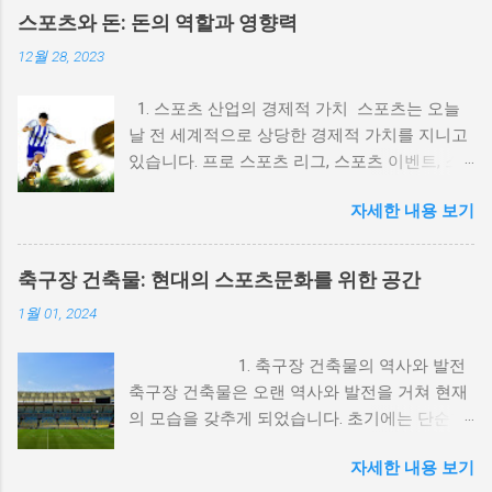
(spots11.com) 1. 스포츠 선수와 광고의 역사적
스포츠와 돈: 돈의 역할과 영향력
배경 스포츠 선수와 광고의 관계는 20세기 초반
12월 28, 2023
으로 거슬러 올라갑니다. 초기의 광고는 단순히
선수의 이미지를 사용하여 제품을 홍보하는 방
1. 스포츠 산업의 경제적 가치 스포츠는 오늘
식이었지만, 시간이 지나면서 점점 더 복잡한 마
날 전 세계적으로 상당한 경제적 가치를 지니고
케팅 전략으로 발전해 왔습니다. 예를 들어, 베
있습니다. 프로 스포츠 리그, 스포츠 이벤트, 스
이브 루스는 1920년대에 담배 광고 모델로 활동
포츠 마케팅 등은 수많은 돈이 동원되며 경제 발
하며 대중의 주목을 받았습니다. 이처럼 스포츠
자세한 내용 보기
전에 기여하고 있습니다. 이를 통해 많은 일자리
선수는 그들의 인지도와 신뢰성을 통해 제품의
가 창출되고, 도시의 발전과 경제적 번영을 이루
가치를 높이는 역할을 해왔습니다. 2. 스포츠 선
어내고 있습니다. 2. 돈의 영향으로 인한 도덕적
수와 광고의 상호 이익 스포츠 선수와 광고의 관
축구장 건축물: 현대의 스포츠문화를 위한 공간
문제 스포츠와 돈의 관계는 도덕적 문제를 야기
계는 상호 이익을 제공하는데, 이는 다음과 같은
1월 01, 2024
하기도 합니다. 돈의 유혹으로 인해 선수들이 비
방식으로 나타납니다. 1) 브랜드 인지도 상승: 유
정상적인 행동을 하거나 경기 조작 등의 부정 행
명 선수는 그들의 인지도와 팬덤을 통해 브랜드
1. 축구장 건축물의 역사와 발전
위가 발생할 수 있습니다. 또한 돈의 영향으로
의 인지도를 높일 수 있습니다. 예를 들어, 마이
축구장 건축물은 오랜 역사와 발전을 거쳐 현재
스포츠의 순수성과 공정성이 훼손될 수 있으며,
클 조던은 나이키와의 협업을 통해 에어 조던이
의 모습을 갖추게 되었습니다. 초기에는 단순한
선수들의 도덕적 가치가 흐려질 수 있습니다. 이
라는 브랜드를 성공적으로 런칭했습니다. 2) 선
흙과 나무로 이루어진 축구장이었지만, 시대의
중 약물복용(도핑), 승부조작 등의 문제들이 스
수의 이미지를 통한 신뢰성 확보: 스포츠 선수는
자세한 내용 보기
변화와 함께 건축 기술과 디자인이 발전하면서
포츠에서 지속적으로 발생하고 있는데, 여기에
대중에게 신뢰성과 긍정적인 이미지를 전달합