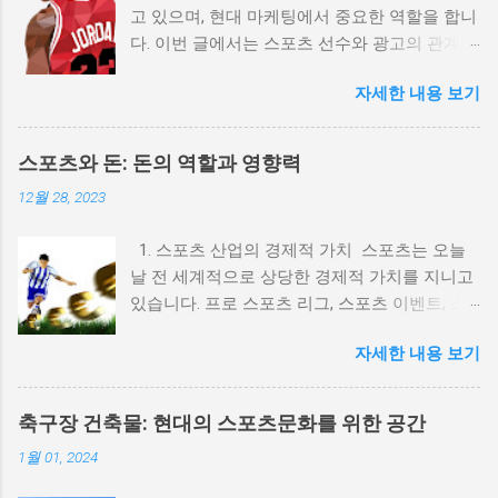
고 있으며, 현대 마케팅에서 중요한 역할을 합니
다. 이번 글에서는 스포츠 선수와 광고의 관계,
효과적인 마케팅 전략, 그리고 성공적인 사례를
자세한 내용 보기
통해 이 주제를 깊이 탐구해 보겠습니다. 스포
츠스타와 광고: 영향력과 성공 사례
(spots11.com) 1. 스포츠 선수와 광고의 역사적
스포츠와 돈: 돈의 역할과 영향력
배경 스포츠 선수와 광고의 관계는 20세기 초반
12월 28, 2023
으로 거슬러 올라갑니다. 초기의 광고는 단순히
선수의 이미지를 사용하여 제품을 홍보하는 방
1. 스포츠 산업의 경제적 가치 스포츠는 오늘
식이었지만, 시간이 지나면서 점점 더 복잡한 마
날 전 세계적으로 상당한 경제적 가치를 지니고
케팅 전략으로 발전해 왔습니다. 예를 들어, 베
있습니다. 프로 스포츠 리그, 스포츠 이벤트, 스
이브 루스는 1920년대에 담배 광고 모델로 활동
포츠 마케팅 등은 수많은 돈이 동원되며 경제 발
하며 대중의 주목을 받았습니다. 이처럼 스포츠
자세한 내용 보기
전에 기여하고 있습니다. 이를 통해 많은 일자리
선수는 그들의 인지도와 신뢰성을 통해 제품의
가 창출되고, 도시의 발전과 경제적 번영을 이루
가치를 높이는 역할을 해왔습니다. 2. 스포츠 선
어내고 있습니다. 2. 돈의 영향으로 인한 도덕적
수와 광고의 상호 이익 스포츠 선수와 광고의 관
축구장 건축물: 현대의 스포츠문화를 위한 공간
문제 스포츠와 돈의 관계는 도덕적 문제를 야기
계는 상호 이익을 제공하는데, 이는 다음과 같은
1월 01, 2024
하기도 합니다. 돈의 유혹으로 인해 선수들이 비
방식으로 나타납니다. 1) 브랜드 인지도 상승: 유
정상적인 행동을 하거나 경기 조작 등의 부정 행
명 선수는 그들의 인지도와 팬덤을 통해 브랜드